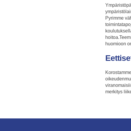
Ympäristöp
ympäristöla
Pyrimme väh
toimintatap
koulutuksel
hoitoa.Teemm
huomioon o
Eettis
Korostamme s
oikeudenmuk
viranomaisii
merkitys li