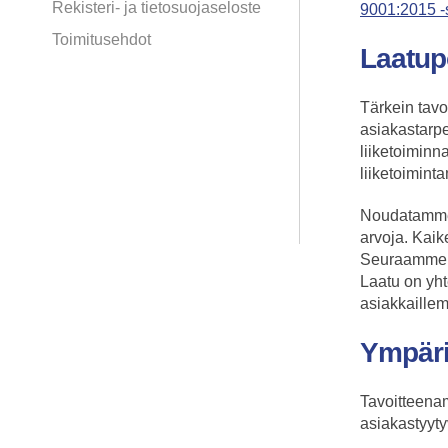
Rekisteri- ja tietosuojaseloste
9001:2015 -s
Toimitusehdot
Laatup
Tärkein tavo
asiakastarpe
liiketoimin
liiketoimin
Noudatamme 
arvoja. Kaik
Seuraamme j
Laatu on yh
asiakkaille
Ympäri
Tavoitteenam
asiakastyyty