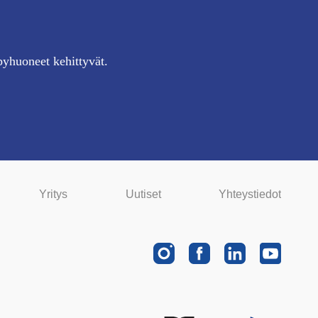
pyhuoneet kehittyvät.
Yritys
Uutiset
Yhteystiedot