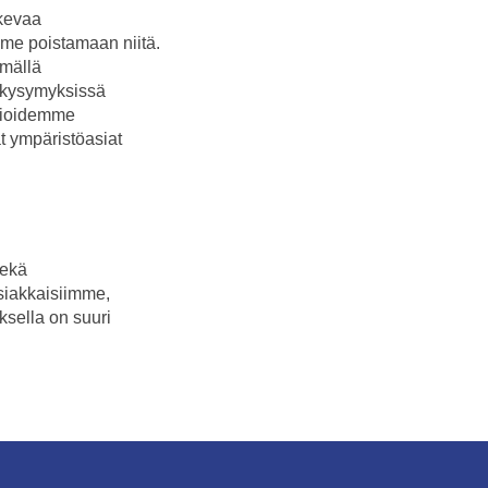
kevaa
me poistamaan niitä.
ämällä
ökysymyksissä
asioidemme
t ympäristöasiat
sekä
iakkaisiimme,
sella on suuri