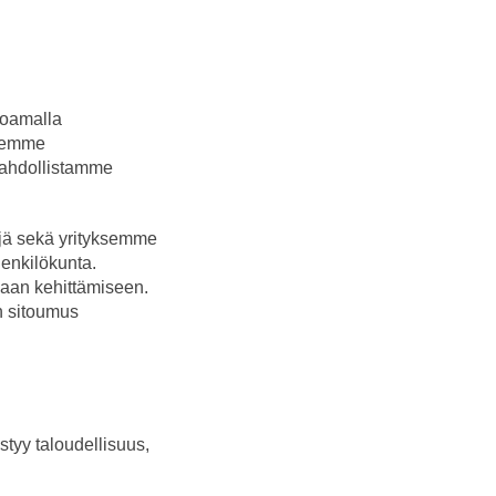
joamalla
teemme
mahdollistamme
jä sekä yrityksemme
enkilökunta.
aan kehittämiseen.
n sitoumus
styy taloudellisuus,