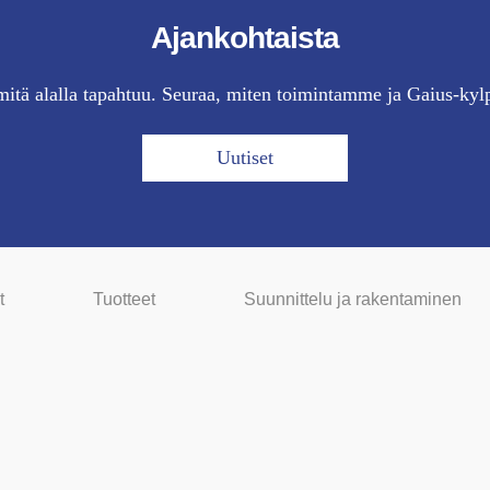
Ajankohtaista
itä alalla tapahtuu. Seuraa, miten toimintamme ja Gaius-kyl
Uutiset
t
Tuotteet
Suunnittelu ja rakentaminen