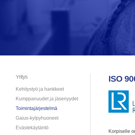
Yritys
ISO 900
Kehitystyö ja hankkeet
Kumppanuudet ja jäsenyydet
Toimintajärjestelmä
Gaius-kylpyhuoneet
Evästekäytäntö
Korpiselle o