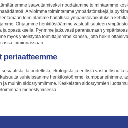
äämääriemme saavuttamiseksi noudatamme toimintaamme kos
insäädäntöä. Arvioimme toimintamme ympäristöriskejä ja pyrkim
entämään toimintamme haitallisia ympäristövaikutuksia kehitt
ojamme. Ohjaamme henkilöstöämme vastuullisuuteen ympärist
la ja opastuksella. Pyrimme jatkuvasti parantamaan ympäristö
e myös yhteistyötä toimittajiemme kanssa, jotta hekin ottaisiva
massa toiminnassaan.
et periaatteemme
osiaalista, taloudellista, ekologista ja eettistä vastuullisuutta 
aisuutta suhteissamme henkilöstöömme, kumppaneihimme, as
n ja muihin sidosryhmiimme. Keskeisten sidosryhmien luottamuk
iketoiminnan menestymisessä.