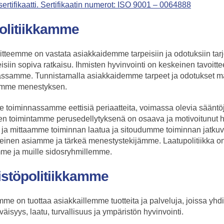
ertifikaatti. Sertifikaatin numerot: ISO 9001 – 0064888
olitiikkamme
itteemme on vastata asiakkaidemme tarpeisiin ja odotuksiin tar
isiin sopiva ratkaisu. Ihmisten hyvinvointi on keskeinen tavoit
nassamme. Tunnistamalla asiakkaidemme tarpeet ja odotukset 
tamme menestyksen.
toiminnassamme eettisiä periaatteita, voimassa olevia sääntö
en toimintamme perusedellytyksenä on osaava ja motivoitunut h
a mittaamme toiminnan laatua ja sitoudumme toiminnan jatkuv
teinen asiamme ja tärkeä menestystekijämme. Laatupolitiikka o
mme ja muille sidosryhmillemme.
stöpolitiikkamme
me on tuottaa asiakkaillemme tuotteita ja palveluja, joissa yhdi
väisyys, laatu, turvallisuus ja ympäristön hyvinvointi.