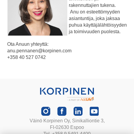
rakennuttajien tukena.
Anu on esteettömyyden
asiantuntija, joka jaksaa
puhua käyttäjälähtöisyyden
ja toimivuuden puolesta.
Ota Anuun yhteyttä:
anu.pennanen@korpinen.com
+358 40 527 0742
Väinö Korpinen Oy, Sinikalliontie 3,
FI-02630 Espoo
Tel. +358 9 5491 4400