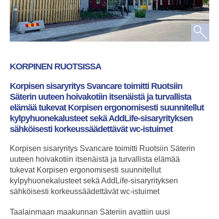
KORPINEN RUOTSISSA
Korpisen sisaryritys Svancare toimitti Ruotsiin
Säterin uuteen hoivakotiin itsenäistä ja turvallista
elämää tukevat Korpisen ergonomisesti suunnitellut
kylpyhuonekalusteet sekä AddLife-sisaryrityksen
sähköisesti korkeussäädettävät wc-istuimet
Korpisen sisaryritys Svancare toimitti Ruotsiin Säterin
uuteen hoivakotiin itsenäistä ja turvallista elämää
tukevat Korpisen ergonomisesti suunnitellut
kylpyhuonekalusteet sekä AddLife-sisaryrityksen
sähköisesti korkeussäädettävät wc-istuimet
Taalainmaan maakunnan Säteriin avattiin uusi