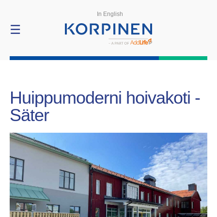
Referenssit
In English
☰
Huippumoderni hoivakoti -
Säter