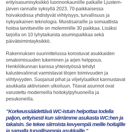
erityisasumisyksikkö luonnonkauniille paikalle Ljustern-
järven rannalle syksyllä 2023. 70-paikkaisessa
hoivakodissa yhdistyvät viihtyisyys, turvallisuus ja
nykyaikainen teknologia. Muistisairaille ja somaattista
hoitoa tarvitseville on molemmille 30 paikkaa. Lisäksi
tarjolla on 10 lyhytaikaista asumispaikkaa sekä
päivätoimintayksikkö.
Rakennuksen suunnittelussa korostuvat asukkaiden
omatoimisuuden tukeminen ja arjen helppous.
Henkilökunnan kanssa yhteistyössä tehdyt
kalustevalinnat varmistavat tilojen toimivuuden ja
viihtyvyyden. Suojaisat pihat ja viljelylaatikot kannustavat
asukkaita aktiiviseen ulkoiluun. Tilavat asunnot ovat
varustettu moderneilla hoitokylpyhuoneilla ja
pesukoneilla.
"Korkeussäädettävä WC-istuin helpottaa todella
paljon, erityisesti kun siirrämme asukasta WC:hen ja
takaisin. Se tekee siirroista kevyempiä meille hoitajille
ja samalla turvallisempia asukkaille."