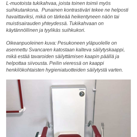
L-muotoista tukikahvaa, joista toinen toimii myös
suihkutankona. Punainen kontrastiväri tekee ne helposti
havaittaviksi, mikä on tärkeää heikentyneen näön tai
muistisairauden yhteydessä. Tukikahvaan on
käytännöllinen ja tyylikäs suihkukori.
Oikeanpuoleinen kuva: Pesukoneen yläpuolelle on
asennettu Svancaren katostaan kalteva säilytyskaappi,
mikä estää tavaroiden säilyttämisen kaapin päällä ja
helpottaa siivousta. Peilin vieressä on kaappi
henkilökohtaisten hygieniatuotteiden säilytystä varten.