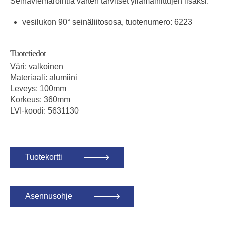
Seinäviemäröintiä varten tarvitset yllämainittujen lisäksi:
vesilukon 90° seinäliitososa, tuotenumero: 6223
Tuotetiedot
Väri: valkoinen
Materiaali: alumiini
Leveys: 100mm
Korkeus: 360mm
LVI-koodi: 5631130
Tuotekortti
Asennusohje