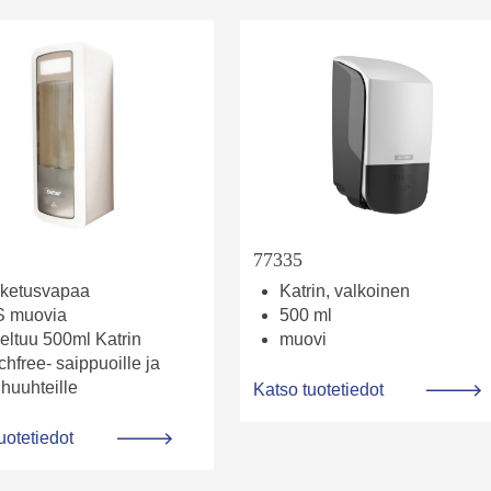
77335
ketusvapaa
Katrin, valkoinen
 muovia
500 ml
eltuu 500ml Katrin
muovi
hfree- saippuoille ja
ihuuhteille
Katso tuotetiedot
uotetiedot