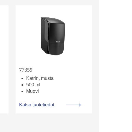
77359
Katrin, musta
500 ml
Muovi
Katso tuotetiedot