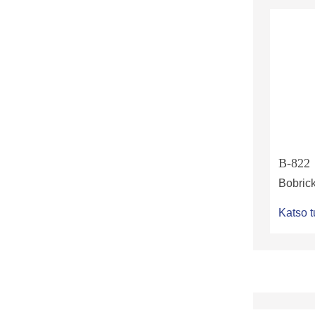
B-822
Bobric
Katso t