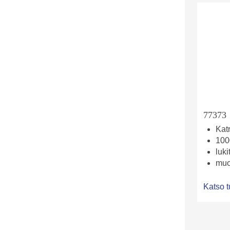
77373
Katr
100
luki
mu
Katso t