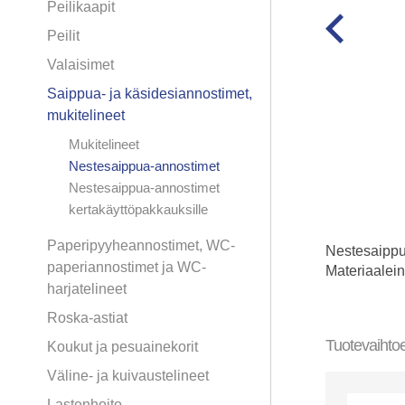
Peilikaapit
Peilit
Valaisimet
Saippua- ja käsidesiannostimet,
mukitelineet
Mukitelineet
Nestesaippua-annostimet
Nestesaippua-annostimet
kertakäyttöpakkauksille
Paperipyyheannostimet, WC-
Nestesaippua
paperiannostimet ja WC-
Materiaalein
harjatelineet
Roska-astiat
Tuotevaihto
Koukut ja pesuainekorit
Väline- ja kuivaustelineet
Lastenhoito