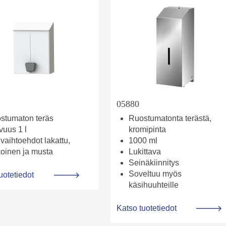
05880
stumaton teräs
Ruostumatonta terästä,
vuus 1 l
kromipinta
vaihtoehdot lakattu,
1000 ml
koinen ja musta
Lukittava
Seinäkiinnitys
Soveltuu myös
uotetiedot
käsihuuhteille
Katso tuotetiedot