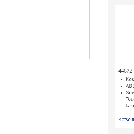
44672
Kos
ABS
Sov
Touc
käs
Katso t