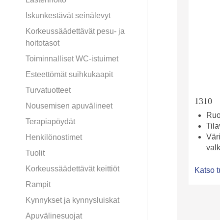
Iskunkestävät seinälevyt
Korkeussäädettävät pesu- ja
hoitotasot
Toiminnalliset WC-istuimet
Esteettömät suihkukaapit
Turvatuotteet
1310
Nousemisen apuvälineet
Ruo
Terapiapöydät
Tila
Väri
Henkilönostimet
val
Tuolit
Korkeussäädettävät keittiöt
Katso t
Rampit
Kynnykset ja kynnysluiskat
Apuvälinesuojat