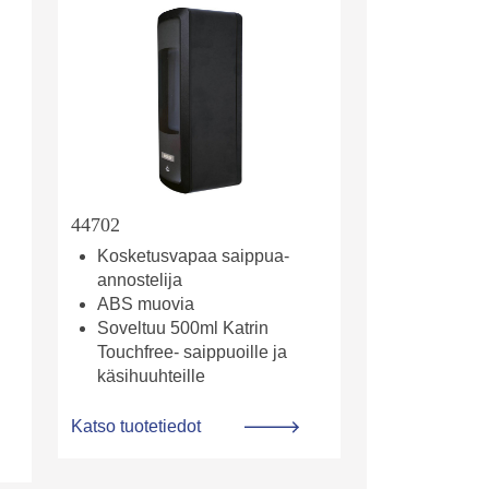
44702
Kosketusvapaa saippua-
annostelija
ABS muovia
Soveltuu 500ml Katrin
Touchfree- saippuoille ja
käsihuuhteille
Katso tuotetiedot