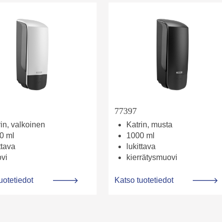
77397
in, valkoinen
Katrin, musta
0 ml
1000 ml
ttava
lukittava
ovi
kierrätysmuovi
uotetiedot
Katso tuotetiedot