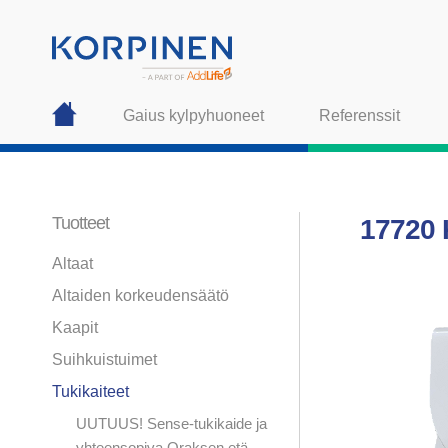
Gaius kylpyhuoneet
Referenssit
Tuotteet
17720
Altaat
Altaiden korkeudensäätö
Kaapit
Suihkuistuimet
Tukikaiteet
UUTUUS! Sense-tukikaide ja
yhteensopiva Oraksen etä-