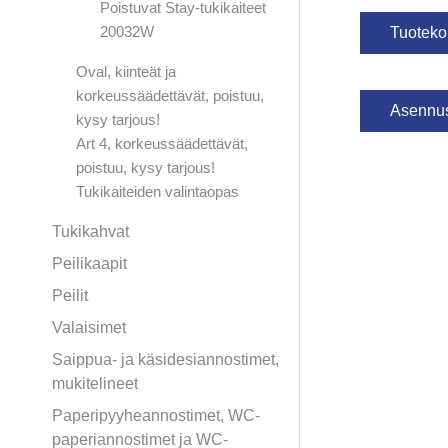
Poistuvat Stay-tukikaiteet
20032W
Tuotekor
Oval, kiinteät ja
korkeussäädettävät, poistuu,
Asennu
kysy tarjous!
Art 4, korkeussäädettävät,
poistuu, kysy tarjous!
Tukikaiteiden valintaopas
Tukikahvat
Peilikaapit
Peilit
Valaisimet
Saippua- ja käsidesiannostimet,
mukitelineet
Paperipyyheannostimet, WC-
paperiannostimet ja WC-