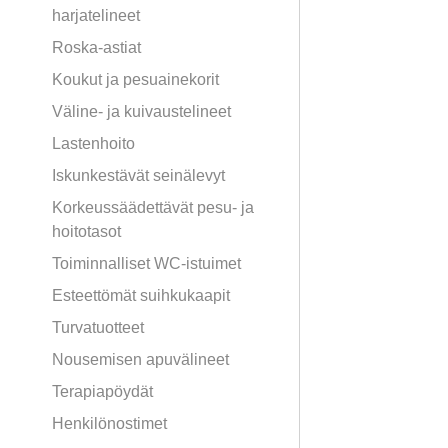
harjatelineet
Roska-astiat
Koukut ja pesuainekorit
Väline- ja kuivaustelineet
Lastenhoito
Iskunkestävät seinälevyt
Korkeussäädettävät pesu- ja
hoitotasot
Toiminnalliset WC-istuimet
Esteettömät suihkukaapit
Turvatuotteet
Nousemisen apuvälineet
Terapiapöydät
Henkilönostimet