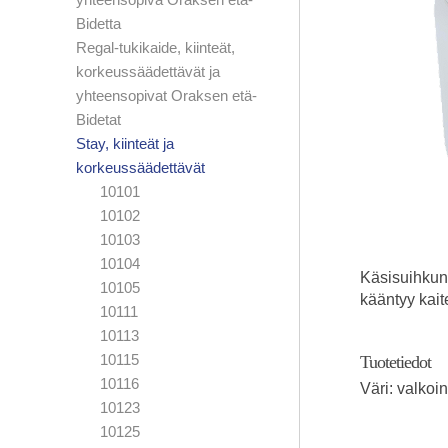
Bidetta
Regal-tukikaide, kiinteät,
korkeussäädettävät ja
yhteensopivat Oraksen etä-
Bidetat
Stay, kiinteät ja
korkeussäädettävät
10101
10102
10103
10104
Käsisuihkun 
10105
kääntyy kait
10111
10113
10115
Tuotetiedot
10116
Väri: valkoi
10123
10125