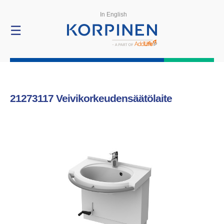
Tuotteet
In English
☰
21273117
Veivikorkeudensäätölaite