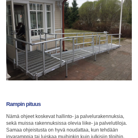
Rampin pituus
Nämä ohjeet koskevat hallinto- ja palvelurakennuksia,
sekä muissa rakennuksissa olevia liike- ja palvelutiloja.
Samaa ohjeistusta on hyvä noudattaa, kun tehdään
invaramppia tai luiskaa muihinkin kuin julkisiin tiloihin.