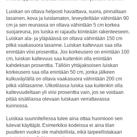
Luiskan on oltava helposti havaittava, suora, pinnaltaan
tasainen, kova ja luistamaton, leveydeltään vähintään 90
cm ja sen reunassa on oltava vähintään 5 cm korkea
suojareuna, jos luiska ei rajaudu kiinteään rakenteeseen.
Luiskan ala- ja yläpäässä on oltava vähintään 150 cm
pitkä vaakasuora tasanne. Luiskan kaltevuus saa olla
enintään viisi prosenttia. Jos korkeusero on enintään 100
cm, luiskan kaltevuus saa kuitenkin olla enintään
kahdeksan prosenttia. Tällöin yhtäjaksoisen luiskan
korkeusero saa olla enintään 50 cm, jonka jälkeen
kulkuväylällä on oltava vaakasuora vähintään 200 cm
pitkä välitasanne. Ulkotilassa luiska saa kuitenkin olla
kaltevuudeltaan yli viisi prosenttia vain, jos se voidaan
pitää sisätilassa olevaan luiskaan verrattavassa
kunnossa.
Luiskaa suunnitellessa tulee aina ottaa huomioon sen
tulevat käyttäjät. Esimerkiksi kodeissa ei aina tilan
puutteen vuoksi ole mahdollista, eikä tarpeellistakaan