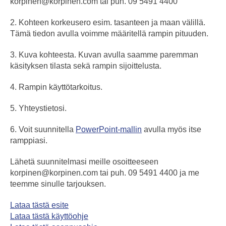
korpinen@korpinen.com
tai puh. 09 5491 4400
2. Kohteen korkeusero esim. tasanteen ja maan välillä.
Tämä tiedon avulla voimme määritellä rampin pituuden.
3. Kuva kohteesta. Kuvan avulla saamme paremman
käsityksen tilasta sekä rampin sijoittelusta.
4. Rampin käyttötarkoitus.
5. Yhteystietosi.
6. Voit suunnitella
PowerPoint-mallin
avulla myös itse
ramppiasi.
Lähetä suunnitelmasi meille osoitteeseen
korpinen@korpinen.com
tai puh. 09 5491 4400 ja me
teemme sinulle tarjouksen.
Lataa
tästä
esite
Lataa tästä käyttöohje