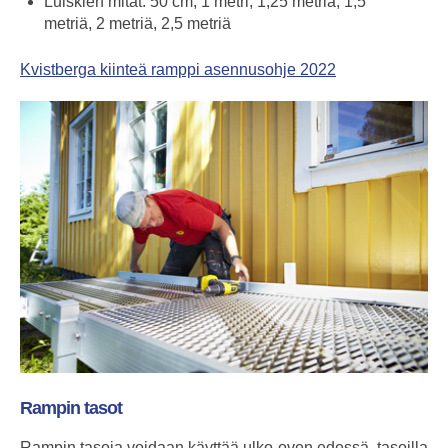
Luiskien mitat: 50 cm, 1 metri, 1,25 metriä, 1,5
metriä, 2 metriä, 2,5 metriä
Kvistberga kiinteä ramppi asennusohje 2022
Rampin tasot
Rampin tasoja voidaan käyttää ulko-oven edessä, tasoilla