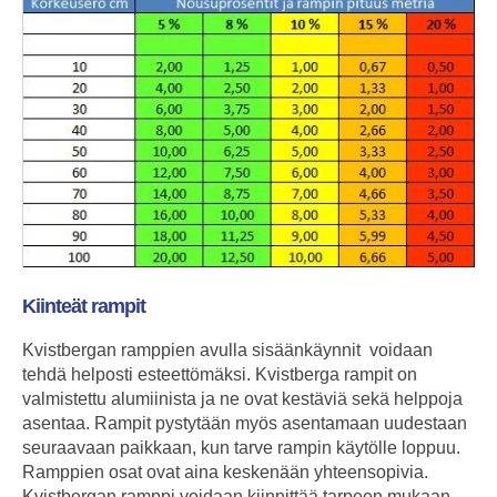
Kiinteät rampit
Kvistbergan ramppien avulla sisäänkäynnit voidaan
tehdä helposti esteettömäksi. Kvistberga rampit on
valmistettu alumiinista ja ne ovat kestäviä sekä helppoja
asentaa. Rampit pystytään myös asentamaan uudestaan
seuraavaan paikkaan, kun tarve rampin käytölle loppuu.
Ramppien osat ovat aina keskenään yhteensopivia.
Kvistbergan ramppi voidaan kiinnittää tarpeen mukaan