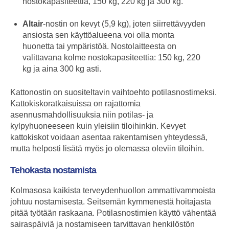
nostokapasiteettia, 150 kg, 220 kg ja 300 kg.
Altair
-nostin on kevyt (5,9 kg), joten siirrettävyyden
ansiosta sen käyttöalueena voi olla monta
huonetta tai ympäristöä. Nostolaitteesta on
valittavana kolme nostokapasiteettia: 150 kg, 220
kg ja aina 300 kg asti.
Kattonostin on suositeltavin vaihtoehto potilasnostimeksi.
Kattokiskoratkaisuissa on rajattomia
asennusmahdollisuuksia niin potilas- ja
kylpyhuoneeseen kuin yleisiin tiloihinkin. Kevyet
kattokiskot voidaan asentaa rakentamisen yhteydessä,
mutta helposti lisätä myös jo olemassa oleviin tiloihin.
Tehokasta nostamista
Kolmasosa kaikista terveydenhuollon ammattivammoista
johtuu nostamisesta. Seitsemän kymmenestä hoitajasta
pitää työtään raskaana. Potilasnostimien käyttö vähentää
sairaspäiviä ja nostamiseen tarvittavan henkilöstön