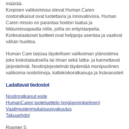
määrää.
Korpisen valikoimissa olevat Human Caren
nostoratkaisut ovat luotettavia ja innovatiivisia. Human
Caren missio on parantaa hoidon laatua ja
liikkumisvapautta niille, joilla on erityistarpeita.
Korkealaatuiset tuotteet ovat helppoja asentaa ja vaativat
vähän huoltoa.
Human Care tarjoaa täydellisen valikoiman ylänostimia
joko kiskolatauksella tai ilman sekä lattia- ja kannettavat
järjestelmät. Nostinjärjestelmät täydentää monipuolinen
valikoima nostoliinoja, kattokiskoratkaisuja ja lisävarusteita.
Ladattavat tiedostot
Nostinratkaisut esite
HumanCaren tuoteluettelo (englanninkielinen)
Vaatimustenmukaisuusvakuutus
Takuuehdot
Roomer S