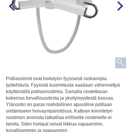
Potilassiirrot ovat hoitotyön fyysisesti raskaimpia
työtehtäviä. Fyysistä kuormitusta saadaan vähennettyä
käyttämällä potilasnostimia. Samalla nostettavan
kokemus turvallisuudesta ja yksityisyydestä kasvaa.
Ylänostin on paras mahdollinen apuväline potilaan
siirtämiseen hoivaympäristössä. Kattoon kiinnitetyn
nostimen ansiosta lattiatilaa erilliselle nostimelle ei
tarvita. Siten hoitajat voivat liikkua vapaammin,
turvallisemmin ja nopeammin.