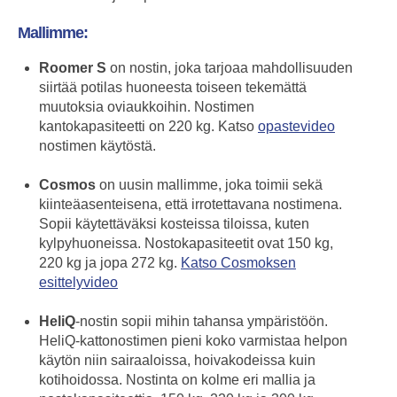
Mallimme:
Roomer S
on nostin, joka tarjoaa mahdollisuuden
siirtää potilas huoneesta toiseen tekemättä
muutoksia oviaukkoihin. Nostimen
kantokapasiteetti on 220 kg. Katso
opastevideo
nostimen käytöstä.
Cosmos
on uusin mallimme, joka toimii sekä
kiinteäasenteisena, että irrotettavana nostimena.
Sopii käytettäväksi kosteissa tiloissa, kuten
kylpyhuoneissa. Nostokapasiteetit ovat 150 kg,
220 kg ja jopa 272 kg.
Katso Cosmoksen
esittelyvideo
HeliQ
-nostin sopii mihin tahansa ympäristöön.
HeliQ-kattonostimen pieni koko varmistaa helpon
käytön niin sairaaloissa, hoivakodeissa kuin
kotihoidossa. Nostinta on kolme eri mallia ja